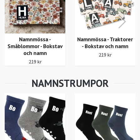
219 kr
Namnmössa - Traktorer
- Bokstav och namn
219 kr
Namnstrumpor - Beige
/ Rosa / Mörkrosa
179 kr