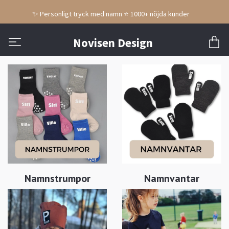
✨ Personligt tryck med namn ⭐ 1000+ nöjda kunder
Novisen Design
Namnstrumpor
Namnvantar