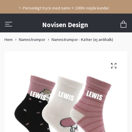
✨ Personligt tryck med namn ⭐ 1000+ nöjda kunder
Novisen Design
Hem
Namnstrumpor
Namnstrumpor - Katter (ej antihalk)