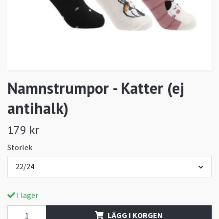
Namnstrumpor - Katter (ej
antihalk)
179 kr
Storlek
22/24
I lager
LÄGG I KORGEN