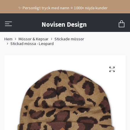
✨ Personligt tryck med namn ⭐ 1000+ nöjda kunder
Novisen Design
Hem
Mössor & Kepsar
Stickade mössor
Stickad mössa - Leopard