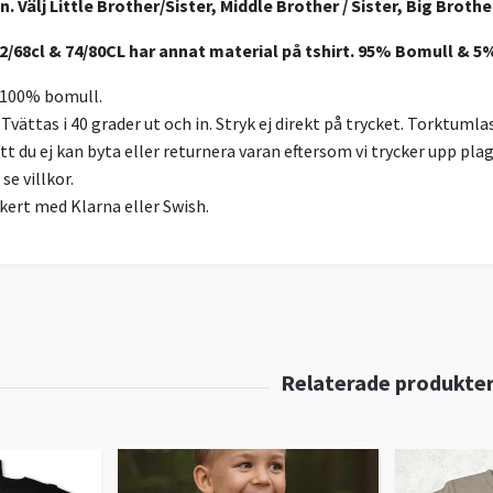
n. Välj Little Brother/Sister, Middle Brother / Sister, Big Brother
2/68cl & 74/80CL har annat material på tshirt. 95% Bomull & 5
 100% bomull.
Tvättas i 40 grader ut och in. Stryk ej direkt på trycket. Torktumlas
tt du ej kan byta eller returnera varan eftersom vi trycker upp pla
se villkor.
kert med Klarna eller Swish.