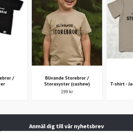
ebror /
Blivande Storebror /
ter
Storasyster (cashew)
T-shirt - J
199 kr
Anmäl dig till vår nyhetsbrev