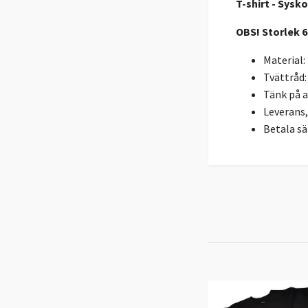
T-shirt - Sysko
OBS! Storlek 6
Material:
Tvättråd: 
Tänk på a
Leverans, 
Betala sä