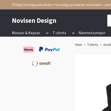
💥Slipp borttappade kläder. Personliga produkter med namn – perf
Novisen Design
Mössor & Kepsar
T-shirts
Namnstrumpor
Hem
T-shirts
Avslö