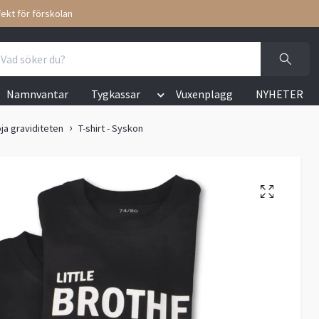
ekt för förskolan
Namnvantar
Tygkassar
Vuxenplagg
NYHETER
ja graviditeten
T-shirt - Syskon