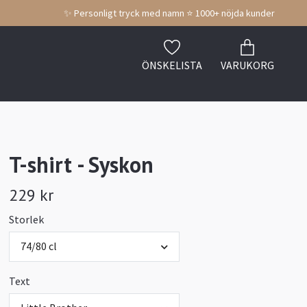
✨ Personligt tryck med namn ⭐ 1000+ nöjda kunder
ÖNSKELISTA
VARUKORG
T-shirt - Syskon
229 kr
Storlek
74/80 cl
Text