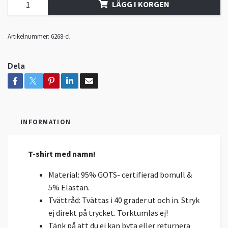
LÄGG I KORGEN
Artikelnummer:
6268-cl
Dela
INFORMATION
T-shirt med namn!
Material: 95% GOTS- certifierad bomull &
5% Elastan.
Tvättråd: Tvättas i 40 grader ut och in. Stryk
ej direkt på trycket. Torktumlas ej!
Tänk på att du ej kan byta eller returnera