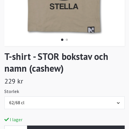
T-shirt - STOR bokstav och
namn (cashew)
229 kr
Storlek
62/68 cl
I lager