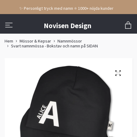
✨ Personligt tryck med namn ⭐ 1000+ nöjda kunder
Novisen Design
Hem
Mössor & Kepsar
Namnmössor
Svart namnmössa - Bokstav och namn på SIDAN