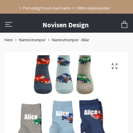
✨ Personligt tryck med namn ⭐ 1000+ nöjda kunder
Novisen Design
Hem
Namnstrumpor
Namnstrumpor - Bilar