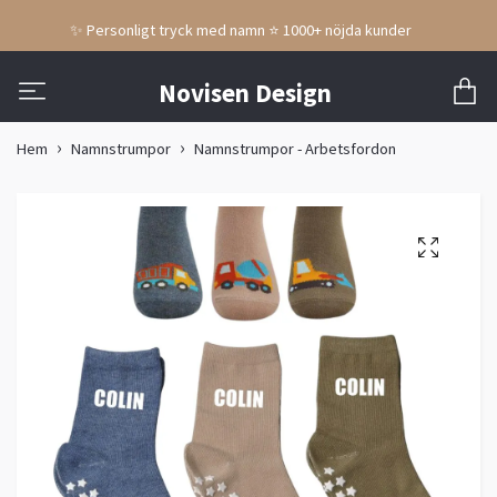
✨ Personligt tryck med namn ⭐ 1000+ nöjda kunder
Novisen Design
Hem
Namnstrumpor
Namnstrumpor - Arbetsfordon