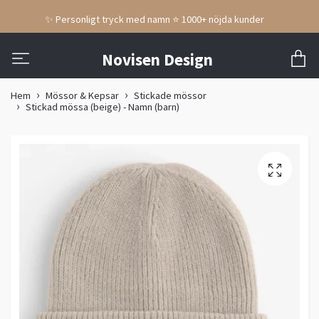
✨ Personligt tryck med namn ⭐ 1000+ nöjda kunder
Novisen Design
Hem
Mössor & Kepsar
Stickade mössor
Stickad mössa (beige) - Namn (barn)