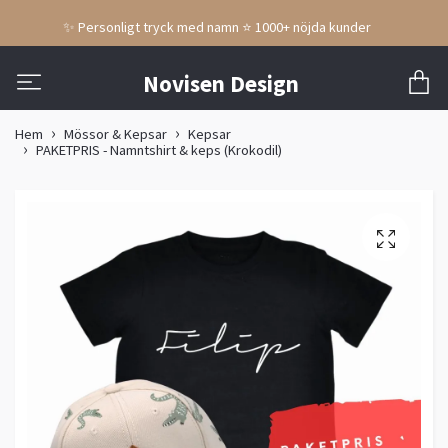
✨ Personligt tryck med namn ⭐ 1000+ nöjda kunder
Novisen Design
Hem
Mössor & Kepsar
Kepsar
PAKETPRIS - Namntshirt & keps (Krokodil)