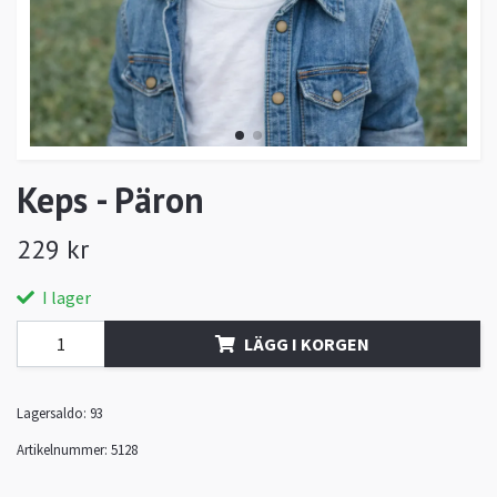
Keps - Päron
229 kr
I lager
LÄGG I KORGEN
Lagersaldo:
93
Artikelnummer:
5128