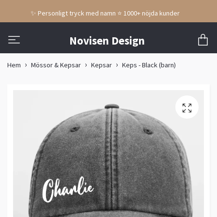
✨ Personligt tryck med namn ⭐ 1000+ nöjda kunder
Novisen Design
Hem
Mössor & Kepsar
Kepsar
Keps - Black (barn)