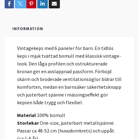
INFORMATION
Vintagekeps med 6 paneler för barn. En tidlös
keps i mjuk tvättad bomull med klassisk vintage-
look. Den låga profilen och ostrukturerade
kronan ger en avslappnad passform. Förböjd
skärm och broderade ventilationsöglor bidrar till
komforten, medan en barnsäker säkerhetsknapp
och justerbart spänne i mässingseffekt gör
kepsen både trygg och flexibel.
Material
100% bomull
Storlekar
One-size, justerbart metallspänne.
Passar ca 48-52 cm (huvudomkrets) och uppåt.
(ca 1-6 år)