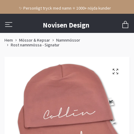
✨ Personligt tryck med namn ⭐ 1000+ nöjda kunder
Novisen Design
Hem
Mössor & Kepsar
Namnmössor
Rost namnmössa - Signatur