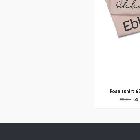
Rosa tshirt 6
69 
229 kr