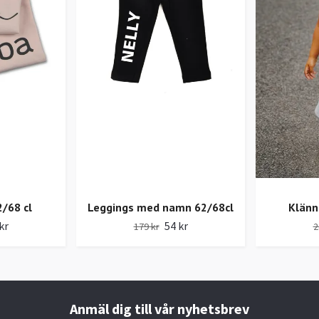
2/68 cl
Leggings med namn 62/68cl
Klänn
kr
54 kr
179 kr
2
Anmäl dig till vår nyhetsbrev