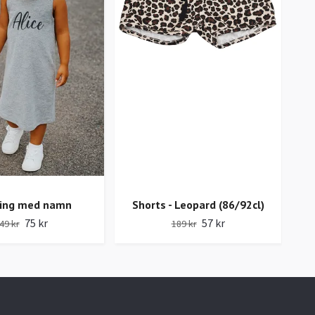
ing med namn
Shorts - Leopard (86/92cl)
75 kr
57 kr
49 kr
189 kr