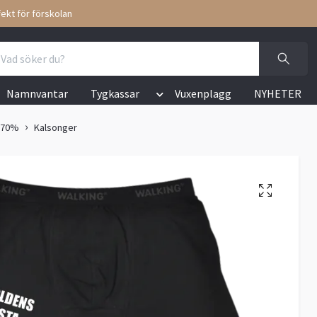
ekt för förskolan
Namnvantar
Tygkassar
Vuxenplagg
NYHETER
l 70%
Kalsonger