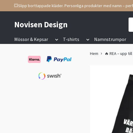
💥Slipp borttappade kläder. Personliga produkter med namn – perf
Novisen Design
Mössor & Kepsar
T-shirts
Namnstrumpor
Hem
🔥 REA – upp til