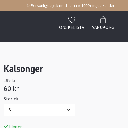
✨ Personligt tryck med namn ⭐ 1000+ nöjda kunder
ÖNSKELISTA
VARUKORG
Kalsonger
199 kr
60 kr
Storlek
S
I lager